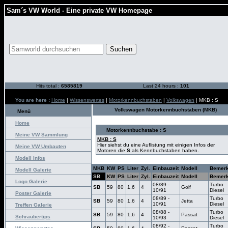
Sam´s VW World - Eine private VW Homepage
Hits total :
6585819
Last 24 hours :
101
You are here :
Home
|
Wissenswertes
|
Motorkennbuchstaben
|
Volkswagen
| MKB : S
Volkswagen Motorkennbuchstaben (MKB)
Menü
Home
Motorkennbuchstabe : S
Meine VW Sammlung
MKB : S
Hier siehst du eine Auflistung mit einigen Infos der
Meine VW Umbauten
Motoren die
S
als Kennbuchstaben haben.
Modell Infos
MKB
KW
PS
Liter
Zyl.
Einbauzeit
Modell
Bemer
Modell Galerie
SB
KW
PS
Liter
Zyl.
Einbauzeit
Modell
Bemer
Logo Galerie
08/89 -
Turbo
SB
59
80
1,6
4
Golf
10/91
Diesel
Poster Galerie
08/89 -
Turbo
SB
59
80
1,6
4
Jetta
10/91
Diesel
Treffen Galerie
08/88 -
Turbo
SB
59
80
1,6
4
Passat
Schraubertips
10/93
Diesel
08/92 -
Turbo