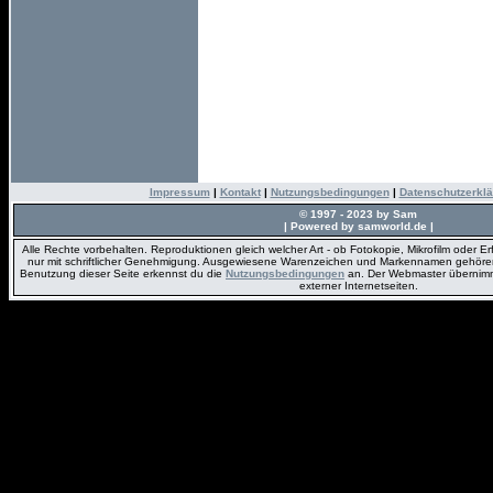
Impressum
|
Kontakt
|
Nutzungsbedingungen
|
Datenschutzerkl
© 1997 - 2023 by Sam
| Powered by samworld.de |
Alle Rechte vorbehalten. Reproduktionen gleich welcher Art - ob Fotokopie, Mikrofilm oder E
nur mit schriftlicher Genehmigung. Ausgewiesene Warenzeichen und Markennamen gehören 
Benutzung dieser Seite erkennst du die
Nutzungsbedingungen
an. Der Webmaster übernimmt 
externer Internetseiten.