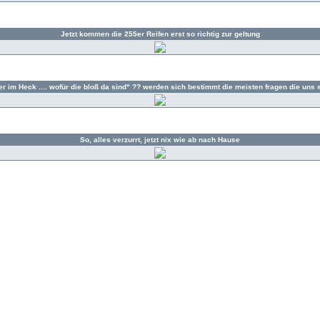
Jetzt kommen die 255er Reifen erst so richtig zur geltung
er im Heck .... wofür die bloß da sind" ?? werden sich bestimmt die meisten fragen die uns
So, alles verzurrt, jetzt nix wie ab nach Hause