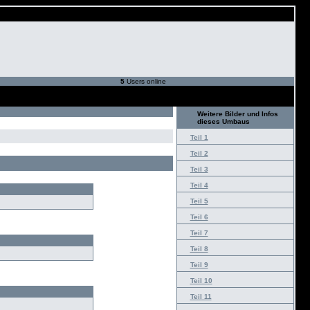
5
Users online
Weitere Bilder und Infos
dieses Umbaus
Teil 1
Teil 2
Teil 3
Teil 4
Teil 5
Teil 6
Teil 7
Teil 8
Teil 9
Teil 10
Teil 11