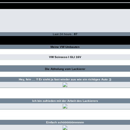
Last 24 hours :
87
Meine VW Umbauten
VW Scirocco I GLI 16V
Die Abholung vom Lackierer
Hey, fein .... !! Er sieht ja fast wieder aus wie ein richtiges Auto :))
Ich bin zufrieden mit der Arbeit des Lackierers
Einfach schöööööönnnnnn