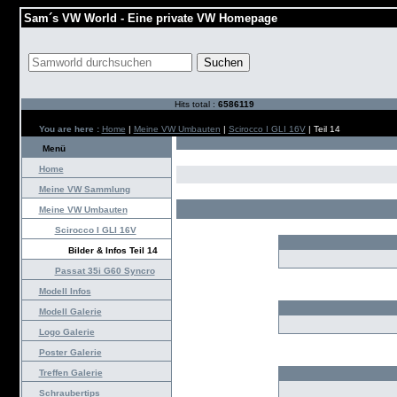
Sam´s VW World - Eine private VW Homepage
Hits total :
6586119
You are here :
Home
|
Meine VW Umbauten
|
Scirocco I GLI 16V
| Teil 14
Menü
Home
Meine VW Sammlung
Meine VW Umbauten
Scirocco I GLI 16V
Bilder & Infos Teil 14
Passat 35i G60 Syncro
Modell Infos
Modell Galerie
Logo Galerie
Poster Galerie
Treffen Galerie
Schraubertips