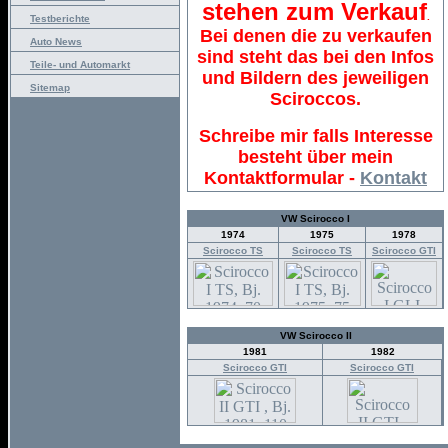
stehen zum Verkauf
.
Testberichte
Bei denen die zu verkaufen
Auto News
sind steht das bei den Infos
Teile- und Automarkt
und Bildern des jeweiligen
Sitemap
Sciroccos.
Schreibe mir falls Interesse
besteht über mein
Kontaktformular -
Kontakt
VW Scirocco I
1974
1975
1978
Scirocco TS
Scirocco TS
Scirocco GTI
VW Scirocco II
1981
1982
Scirocco GTI
Scirocco GTI