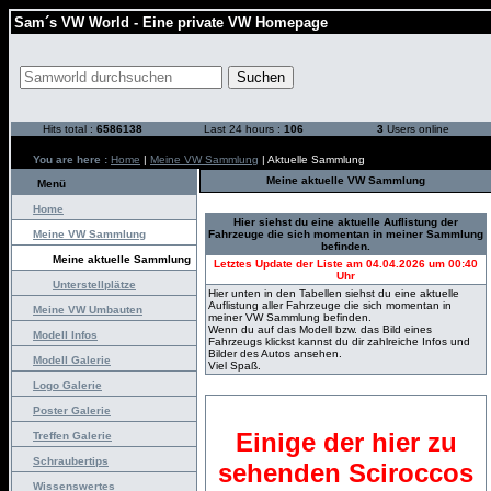
Sam´s VW World - Eine private VW Homepage
Hits total :
6586138
Last 24 hours :
106
3
Users online
You are here :
Home
|
Meine VW Sammlung
| Aktuelle Sammlung
Meine aktuelle VW Sammlung
Menü
Home
Hier siehst du eine aktuelle Auflistung der
Meine VW Sammlung
Fahrzeuge die sich momentan in meiner Sammlung
befinden.
Meine aktuelle Sammlung
Letztes Update der Liste am 04.04.2026 um 00:40
Uhr
Unterstellplätze
Hier unten in den Tabellen siehst du eine aktuelle
Auflistung aller Fahrzeuge die sich momentan in
Meine VW Umbauten
meiner VW Sammlung befinden.
Wenn du auf das Modell bzw. das Bild eines
Modell Infos
Fahrzeugs klickst kannst du dir zahlreiche Infos und
Bilder des Autos ansehen.
Modell Galerie
Viel Spaß.
Logo Galerie
Poster Galerie
Einige der hier zu
Treffen Galerie
Schraubertips
sehenden Sciroccos
Wissenswertes